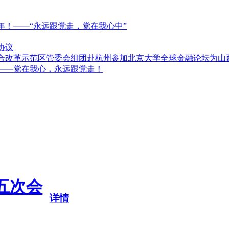
0周年！——“永远跟党走，党在我心中”
协议
综合改革示范区管委会组团赴杭州参加北京大学全球金融论坛为山
———党在我心，永远跟党走！
五次会
详情