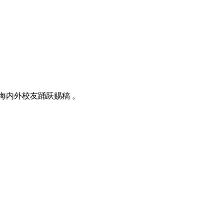
海内外校友踊跃赐稿 。